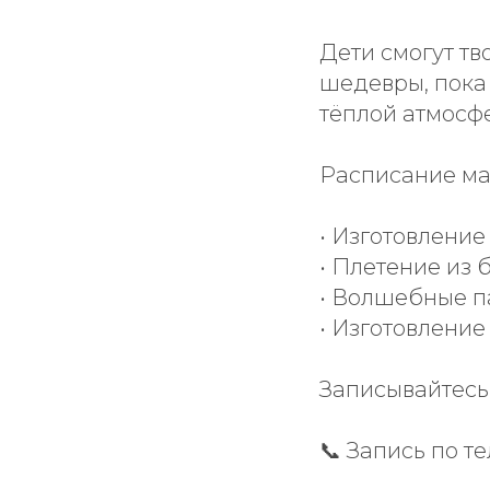
Дети смогут тв
шедевры, пока
тёплой атмосф
Расписание ма
• Изготовление
• Плетение из б
• Волшебные па
• Изготовление 
Записывайтесь
📞 Запись по т