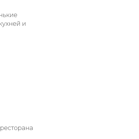
енькие
кухней и
а ресторана