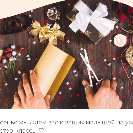
сенье мы ждем вас и ваших малышей на ув
стер-классы 🤍